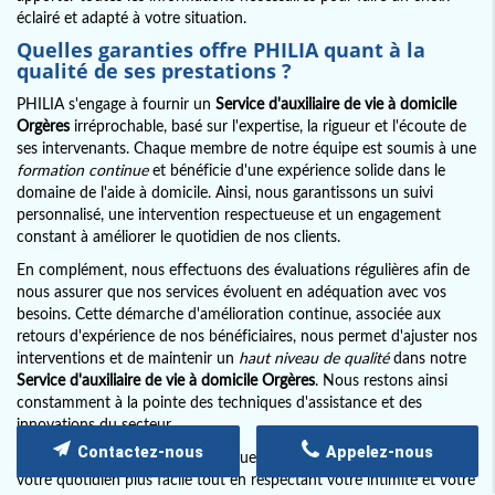
éclairé et adapté à votre situation.
Quelles garanties offre PHILIA quant à la
qualité de ses prestations ?
PHILIA s'engage à fournir un
Service d'auxiliaire de vie à domicile
Orgères
irréprochable, basé sur l'expertise, la rigueur et l'écoute de
ses intervenants. Chaque membre de notre équipe est soumis à une
formation continue
et bénéficie d'une expérience solide dans le
domaine de l'aide à domicile. Ainsi, nous garantissons un suivi
personnalisé, une intervention respectueuse et un engagement
constant à améliorer le quotidien de nos clients.
En complément, nous effectuons des évaluations régulières afin de
nous assurer que nos services évoluent en adéquation avec vos
besoins. Cette démarche d'amélioration continue, associée aux
retours d'expérience de nos bénéficiaires, nous permet d'ajuster nos
interventions et de maintenir un
haut niveau de qualité
dans notre
Service d'auxiliaire de vie à domicile Orgères
. Nous restons ainsi
constamment à la pointe des techniques d'assistance et des
innovations du secteur.
Contactez-nous
Appelez-nous
Pour finir, nous vous rappelons que notre objectif est de rendre
votre quotidien plus facile tout en respectant votre intimité et votre