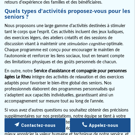
retours d'expérience des familles et des bénéficiaires.
Quels types d'activités proposez-vous pour les
seniors ?
Nous proposons une large gamme d'activités destinées à stimuler
tant le corps que l'esprit. Ces activités incluent des jeux ludiques,
des exercices légers, des ateliers créatifs et des sessions de
discussion visant à maintenir une
stimulation cognitive
optimale.
Chaque programme est conçu pour encourager le maintien de
l'autonomie et renforcer les liens sociaux, tout en tenant compte
des limitations physiques et des goûts personnels de chacun.
En outre, notre
Service d'assistance et compagnie pour personnes
âgées Le Rheu
intègre des activités de relaxation et des exercices
adaptés pour favoriser le bien-être global des seniors. Nos
professionnels élaborent des programmes personnalisés qui
s'adaptent aux capacités individuelles, garantissant ainsi un
accompagnement sur mesure tout au long de l'année.
Si vous avez d'autres questions ou souhaitez obtenir des précisions
supplémentaires sur nos prestations, notre équipe se tient à votre
disposition pour vous fournir toutes les informations nécessaires.
Contactez-nous
Appelez-nous
Nous sommes convaincus qu'un échange direct vous permettra de
mieux apprécier la valeur humaine et technique de notre service, et