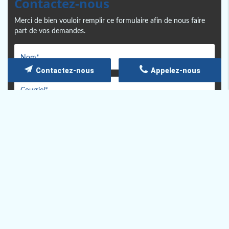
Contactez-nous
Merci de bien vouloir remplir ce formulaire afin de nous faire
part de vos demandes.
Contactez-nous
Appelez-nous
Les informations recueillies font l’objet d’un traitement
informatique destiné à
PHILIA, ACCOMPAGNEMENT À