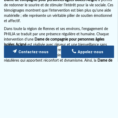
de redonner le sourire et de stimuler l'intérêt pour la vie sociale. Ces
témoignages montrent que l'intervention est bien plus qu'une aide
matérielle ; elle représente un véritable pilier de soutien émotionnel
et affectif.
Dans toute la région de Rennes et ses environs, l'engagement de
PHILIA se traduit par une présence régulière et humaine. Chaque
intervention d'une
Dame de compagnie pour personnes âgées
isolées Acigné
est réalisée avec rigueur et une bienveillance sans
faille, permettant d'instaurer une relation de confiance durable. Les
Contactez-nous
Appelez-nous
seniors se sentent valorisés et moins seuls grâce à ces rencontres
régulières qui apportent réconfort et dynamisme. Ainsi, la
Dame de
compagnie pour personnes âgées isolées Acigné
s'inscrit dans une
démarche de prévention des risques liés à l'isolement, en participant
activement à la vie sociale du senior.
Par ailleurs, PHILIA s'engage à offrir une transparence totale
concernant le suivi des interventions. Chaque famille peut suivre
l'évolution de l'accompagnement et obtenir des retours réguliers sur
la qualité de la prestation fournie par notre
Dame de compagnie
pour personnes âgées isolées Acigné
. Cet engagement se reflète
également dans la
formation continue
de nos intervenantes,
garantissant une mise à jour constante des méthodes