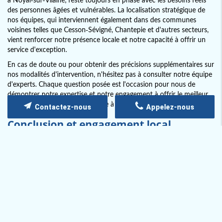
des personnes âgées et vulnérables. La localisation stratégique de
nos équipes, qui interviennent également dans des communes
voisines telles que Cesson-Sévigné, Chantepie et d'autres secteurs,
vient renforcer notre présence locale et notre capacité à offrir un
service d'exception.
En cas de doute ou pour obtenir des précisions supplémentaires sur
nos modalités d'intervention, n'hésitez pas à consulter notre équipe
d'experts. Chaque question posée est l'occasion pour nous de
démontrer notre expertise et notre engagement à offrir le meilleur
service possible en matière d'aide à domicile.
Contactez-nous
Appelez-nous
Conclusion et engagement local
Grâce à une expérience solide et une écoute
attentive
, PHILIA se
positionne comme un acteur incontournable de l'aide à domicile, en
particulier pour l'aide à domicile nuit et week-end à Noyal-sur-
Vilaine. Notre approche sur mesure, basée sur la personnalisation
des soins et le suivi constant, garantit aux bénéficiaires ainsi qu'à
leurs familles une qualité de vie améliorée et une sécurité renforcée.
En visant l'excellence dans chaque intervention, notre équipe
mobilise compétences et humanité pour offrir un cadre de vie
serein, que ce soit en pleine nuit ou lors des week-ends.